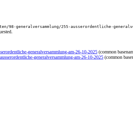
ten/98-generalversammlung/255-ausserordentliche-generalv
uested.
usserordentliche-generalversammlung-am-26-10-2025
(common basenam
5-ausserordentliche-generalversammlung-am-26-10-2025
(common base